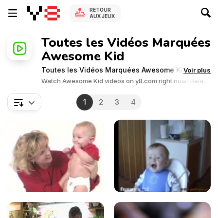
RETOUR
AUX JEUX
Toutes les Vidéos Marquées
Awesome Kid
Toutes les Vidéos Marquées Awesome Kid
Voir plus
Watch Awesome Kid videos on y8.com right now! Relax
and enjoy the great collection of Awesome Kid related
videos.Y8 videos is supported by ads, so there is no cost
1
2
3
4
to watch all the videos.