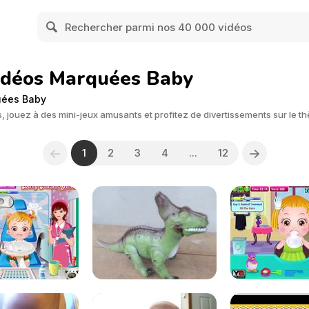
Vidéos Marquées Baby
uées Baby
, jouez à des mini-jeux amusants et profitez de divertissements sur le 
1
2
3
4
...
12