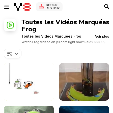
RETOUR
AUX JEUX
Toutes les Vidéos Marquées
Frog
Toutes les Vidéos Marquées Frog
Voir plus
Watch Frog videos on y8.com right now! Relax and enjoy
the great collection of Frog related videos.Y8 videos is
supported by ads, so there is no cost to watch all the
videos.