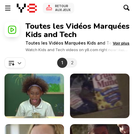
RETOUR
AUX JEUX
Toutes les Vidéos Marquées
Kids and Tech
Toutes les Vidéos Marquées Kids and Tech
Voir plus
Watch Kids and Tech videos on y8.com right now! Relax
and enjoy the great collection of Kids and Tech related
videos.Y8 videos is supported by ads, so there is no cost
1
2
to watch all the videos.