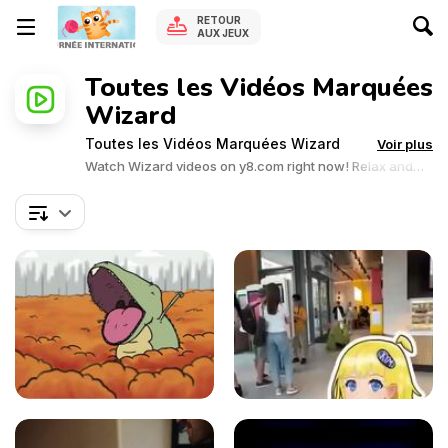
RETOUR
AUX JEUX
Toutes les Vidéos Marquées
Wizard
Toutes les Vidéos Marquées Wizard
Voir plus
Watch Wizard videos on y8.com right now! Relax and
enjoy the great collection of Wizard related videos.Y8
videos is supported by ads, so there is no cost to watch
all the videos.