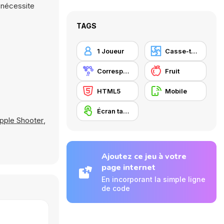
e nécessite
TAGS
1 Joueur
Casse-tête
Correspondance
Fruit
HTML5
Mobile
Écran tactile
pple Shooter
,
Ajoutez ce jeu à votre
page internet
En incorporant la simple ligne
de code