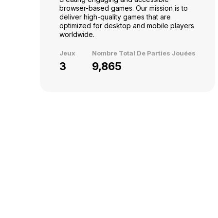
browser-based games. Our mission is to
deliver high-quality games that are
optimized for desktop and mobile players
worldwide.
Jeux
Nombre Total De Parties Jouées
3
9,865