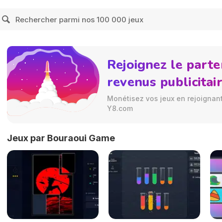
Rejoignez le parte
revenus publicitai
Monétisez vos jeux en rejoignant 
Y8.com
Jeux par Bouraoui Game