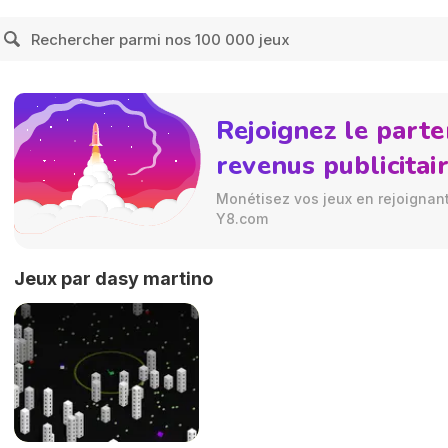
Rejoignez le parte
revenus publicitai
Monétisez vos jeux en rejoignant 
Y8.com
Jeux par dasy martino