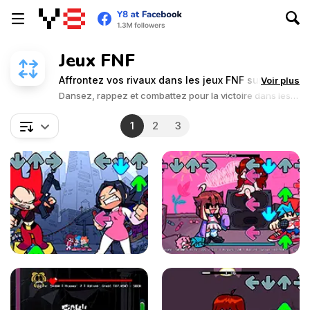
Jeux FNF
Affrontez vos rivaux dans les jeux FNF sur Y8 !
Voir plus
Dansez, rappez et combattez pour la victoire dans les
défis Friday Night Funkin'.
1
2
3