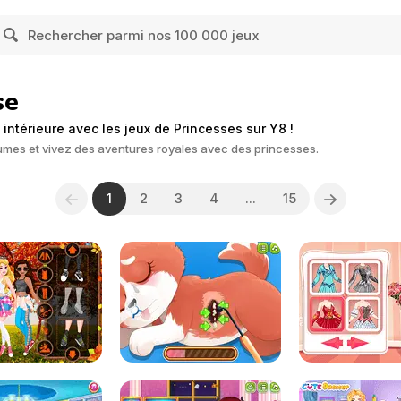
se
intérieure avec les jeux de Princesses sur Y8 !
umes et vivez des aventures royales avec des princesses.
1
2
3
4
...
15