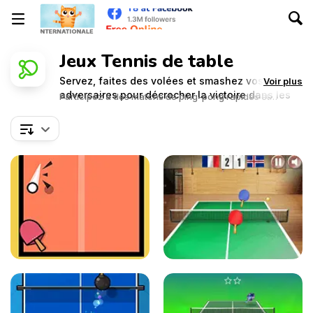
Jeux Tennis de table
Servez, faites des volées et smashez vos
Voir plus
adversaires pour décrocher la victoire dans les
Participez à des matchs de ping-pong rapides et
montrez vos talents.
jeux de Tennis de Table sur Y8 !