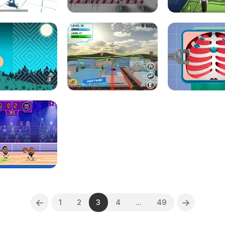
1
2
3
4
...
49