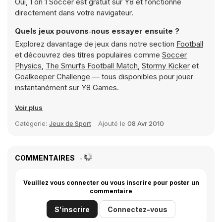
Oui, 1 on 1 Soccer est gratuit sur Y8 et fonctionne
directement dans votre navigateur.
Quels jeux pouvons‑nous essayer ensuite ?
Explorez davantage de jeux dans notre section
Football
et découvrez des titres populaires comme
Soccer
Physics
,
The Smurfs Football Match
,
Stormy Kicker
et
Goalkeeper Challenge
— tous disponibles pour jouer
instantanément sur Y8 Games.
Voir plus
Catégorie:
Jeux de Sport
Ajouté le
08 Avr 2010
COMMENTAIRES
Veuillez vous connecter ou vous inscrire pour poster un
commentaire
S'inscrire
Connectez-vous