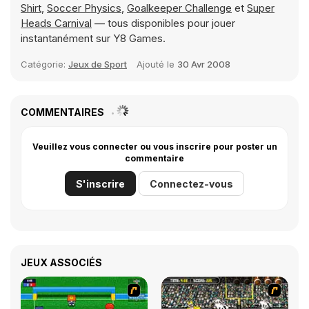
Shirt
,
Soccer Physics
,
Goalkeeper Challenge
et
Super
Heads Carnival
— tous disponibles pour jouer
instantanément sur Y8 Games.
Catégorie:
Jeux de Sport
Ajouté le
30 Avr 2008
COMMENTAIRES
Veuillez vous connecter ou vous inscrire pour poster un
commentaire
S'inscrire
Connectez-vous
JEUX ASSOCIÉS