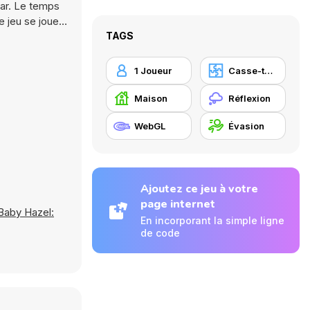
mar. Le temps
e jeu se joue
TAGS
1 Joueur
Casse-tête
Maison
Réflexion
WebGL
Évasion
Ajoutez ce jeu à votre
page internet
Baby Hazel:
En incorporant la simple ligne
de code