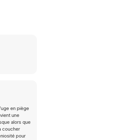
fuge en piège
vient une
sque alors que
à coucher
éniosité pour