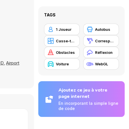
TAGS
1 Joueur
Autobus
Casse-tête
Correspondance
Obstacles
Réflexion
3D
,
Airport
Voiture
WebGL
Ajoutez ce jeu à votre
page internet
En incorporant la simple ligne
de code