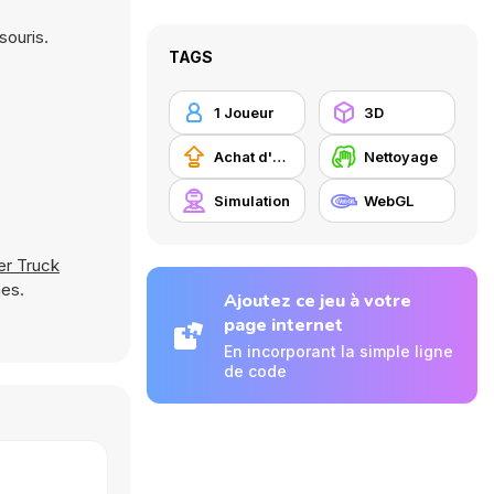
souris.
TAGS
1 Joueur
3D
Achat d'améliorations
Nettoyage
Simulation
WebGL
r Truck
mes.
Ajoutez ce jeu à votre
page internet
En incorporant la simple ligne
de code