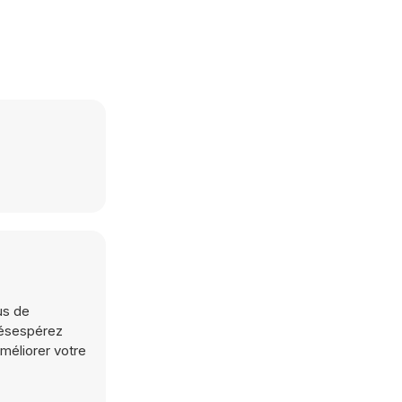
us de
 désespérez
méliorer votre