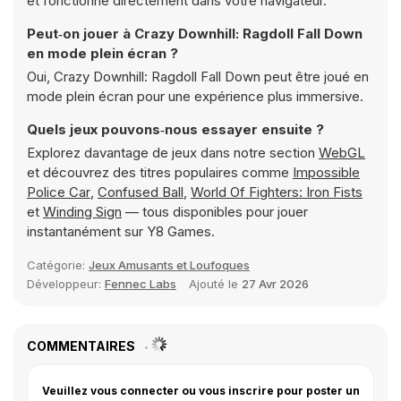
et fonctionne directement dans votre navigateur.
Peut‑on jouer à Crazy Downhill: Ragdoll Fall Down
en mode plein écran ?
Oui, Crazy Downhill: Ragdoll Fall Down peut être joué en
mode plein écran pour une expérience plus immersive.
Quels jeux pouvons‑nous essayer ensuite ?
Explorez davantage de jeux dans notre section
WebGL
et découvrez des titres populaires comme
Impossible
Police Car
,
Confused Ball
,
World Of Fighters: Iron Fists
et
Winding Sign
— tous disponibles pour jouer
instantanément sur Y8 Games.
Catégorie:
Jeux Amusants et Loufoques
Développeur:
Fennec Labs
Ajouté le
27 Avr 2026
COMMENTAIRES
Veuillez vous connecter ou vous inscrire pour poster un