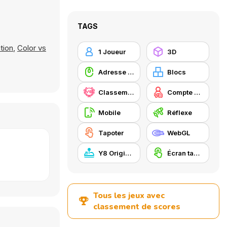
TAGS
tion
,
Color vs
1 Joueur
3D
Adresse avec la souris
Blocs
Classement Y8
Compte Y8
Mobile
Réflexe
Tapoter
WebGL
Y8 Originals
Écran tactile
Tous les jeux avec
classement de scores