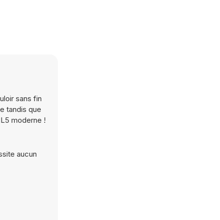
oir sans fin
le tandis que
TML5 moderne !
ssite aucun