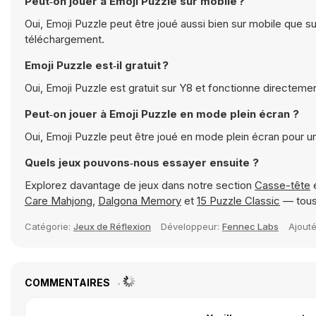
Peut‑on jouer à Emoji Puzzle sur mobile ?
Oui, Emoji Puzzle peut être joué aussi bien sur mobile que s
téléchargement.
Emoji Puzzle est‑il gratuit ?
Oui, Emoji Puzzle est gratuit sur Y8 et fonctionne directeme
Peut‑on jouer à Emoji Puzzle en mode plein écran ?
Oui, Emoji Puzzle peut être joué en mode plein écran pour 
Quels jeux pouvons‑nous essayer ensuite ?
Explorez davantage de jeux dans notre section
Casse-tête
e
Care Mahjong
,
Dalgona Memory
et
15 Puzzle Classic
— tous 
Catégorie:
Jeux de Réflexion
Développeur:
Fennec Labs
Ajout
COMMENTAIRES