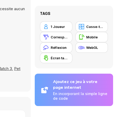
nécessite aucun
TAGS
1 Joueur
Casse-tête
Correspondance
Mobile
Réflexion
WebGL
Écran tactile
atch 3
,
Pet
Ajoutez ce jeu à votre
page internet
En incorporant la simple ligne
de code