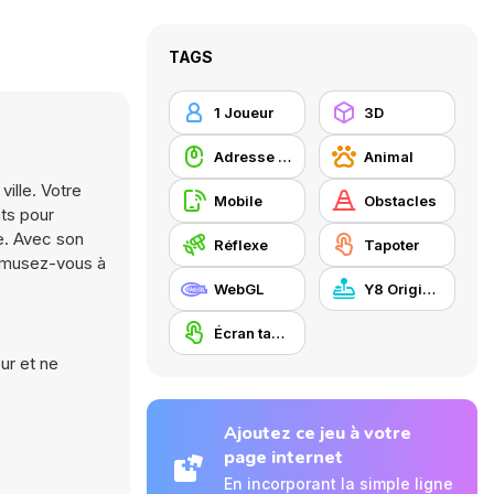
TAGS
1 Joueur
3D
Adresse avec la souris
Animal
ille. Votre
Mobile
Obstacles
ts pour
te. Avec son
Réflexe
Tapoter
 Amusez-vous à
WebGL
Y8 Originals
Écran tactile
ur et ne
Ajoutez ce jeu à votre
page internet
En incorporant la simple ligne