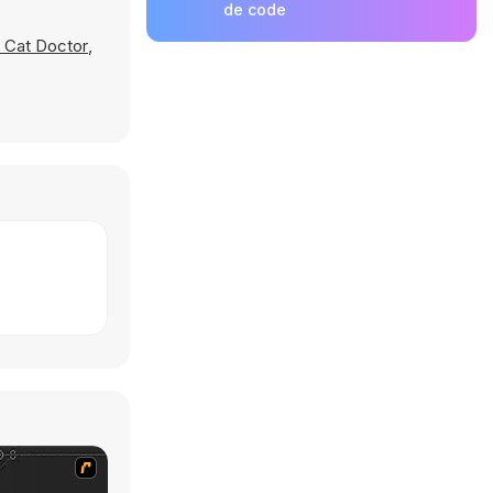
de code
e Cat Doctor
,