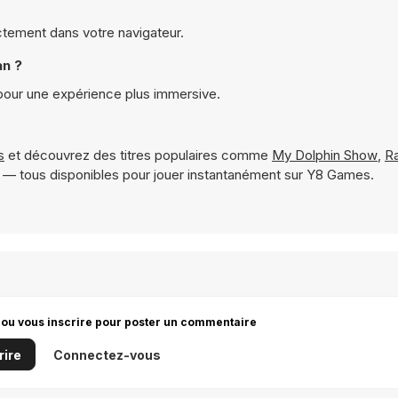
ectement dans votre navigateur.
an ?
 pour une expérience plus immersive.
s
et découvrez des titres populaires comme
My Dolphin Show
,
R
— tous disponibles pour jouer instantanément sur Y8 Games.
 ou vous inscrire pour poster un commentaire
rire
Connectez-vous