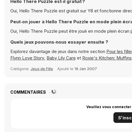
Hello There Puzzle est‑il gratuit ?
Oui, Hello There Puzzle est gratuit sur Y8 et fonctionne dir
Peut‑on jouer à Hello There Puzzle en mode plein écr
Oui, Hello There Puzzle peut être joué en mode plein écran
Quels jeux pouvons‑nous essayer ensuite ?
Explorez davantage de jeux dans notre section
Pour les fille
Flynn Love Story
,
Baby Lily Care
et
Roxie's Kitchen: Muffins
Catégorie:
Jeux de Fille
Ajouté le
16 Jan 2007
COMMENTAIRES
Veuillez vous connecter
S'insc