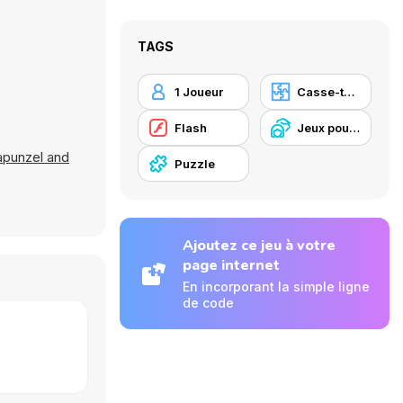
TAGS
1 Joueur
Casse-tête
Flash
Jeux pour Enfants
apunzel and
Puzzle
Ajoutez ce jeu à votre
page internet
En incorporant la simple ligne
de code