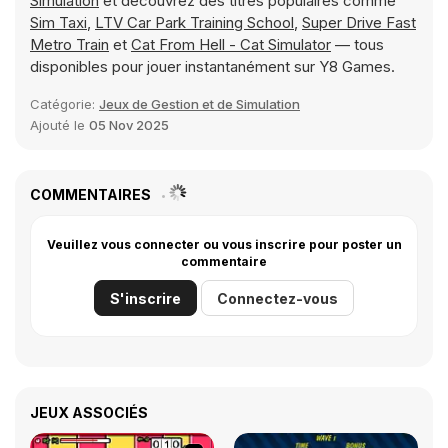
Simulation
et découvrez des titres populaires comme
Sim Taxi
,
LTV Car Park Training School
,
Super Drive Fast
Metro Train
et
Cat From Hell - Cat Simulator
— tous
disponibles pour jouer instantanément sur Y8 Games.
Catégorie:
Jeux de Gestion et de Simulation
Ajouté le
05 Nov 2025
COMMENTAIRES
Veuillez vous connecter ou vous inscrire pour poster un
commentaire
S'inscrire
Connectez-vous
JEUX ASSOCIÉS