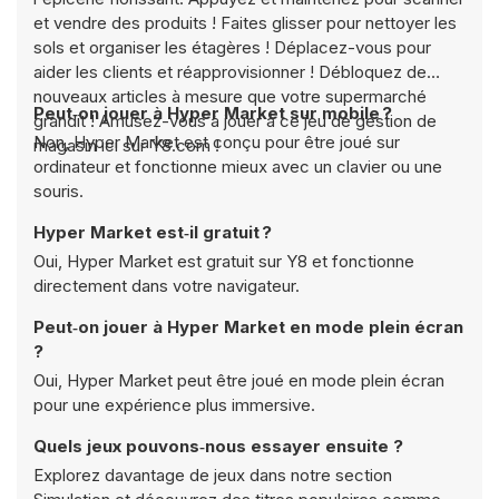
et vendre des produits ! Faites glisser pour nettoyer les
sols et organiser les étagères ! Déplacez-vous pour
aider les clients et réapprovisionner ! Débloquez de
nouveaux articles à mesure que votre supermarché
Peut‑on jouer à Hyper Market sur mobile ?
grandit ! Amusez-vous à jouer à ce jeu de gestion de
Non, Hyper Market est conçu pour être joué sur
magasin ici sur Y8.com !
ordinateur et fonctionne mieux avec un clavier ou une
souris.
Hyper Market est‑il gratuit ?
Oui, Hyper Market est gratuit sur Y8 et fonctionne
directement dans votre navigateur.
Peut‑on jouer à Hyper Market en mode plein écran
?
Oui, Hyper Market peut être joué en mode plein écran
pour une expérience plus immersive.
Quels jeux pouvons‑nous essayer ensuite ?
Explorez davantage de jeux dans notre section