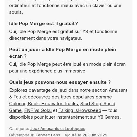
ordinateur et fonctionne mieux avec un clavier ou une
souris.
Idle Pop Merge est‑il gratuit ?
Oui, Idle Pop Merge est gratuit sur Y8 et fonctionne
directement dans votre navigateur.
Peut‑on jouer à Idle Pop Merge en mode plein
écran ?
Oui, Idle Pop Merge peut être joué en mode plein écran
pour une expérience plus immersive.
Quels jeux pouvons‑nous essayer ensuite ?
Explorez davantage de jeux dans notre section
Amusant
& Fou
et découvrez des titres populaires comme
Coloring Book: Excavator Trucks
,
Start Stop! Squid
Game
,
FNF Vs Goku
et
Talking IsHowspeed
— tous
disponibles pour jouer instantanément sur Y8 Games.
Catégorie:
Jeux Amusants et Loufoques
Développeur:
Fennec Labs
Ajouté le
28 Juin 2025