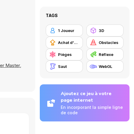
TAGS
1 Joueur
3D
Achat d'améliorations
Obstacles
Pièges
Réflexe
r Master
,
Saut
WebGL
Ajoutez ce jeu à votre
page internet
En incorporant la simple ligne
de code