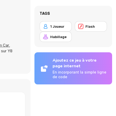
TAGS
1 Joueur
Flash
Habillage
am Car
,
 sur Y8
Ajoutez ce jeu à votre
page internet
En incorporant la simple ligne
de code