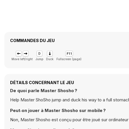
COMMANDES DU JEU
Move left/right
Jump
Duck
Fullscreen (page)
DÉTAILS CONCERNANT LE JEU
De quoi parle Master Shosho ?
Help Master ShoSho jump and duck his way to a full stomac
Peut‑on jouer à Master Shosho sur mobile ?
Non, Master Shosho est conçu pour être joué sur ordinateur 