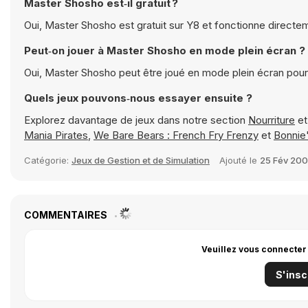
Master Shosho est‑il gratuit ?
Oui, Master Shosho est gratuit sur Y8 et fonctionne directe
Peut‑on jouer à Master Shosho en mode plein écran ?
Oui, Master Shosho peut être joué en mode plein écran pou
Quels jeux pouvons‑nous essayer ensuite ?
Explorez davantage de jeux dans notre section
Nourriture
et
Mania Pirates
,
We Bare Bears : French Fry Frenzy
et
Bonnie
Catégorie:
Jeux de Gestion et de Simulation
Ajouté le
25 Fév 20
COMMENTAIRES
Veuillez vous connecter
S'insc