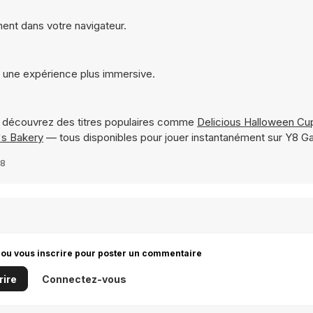
ment dans votre navigateur.
r une expérience plus immersive.
 découvrez des titres populaires comme
Delicious Halloween C
's Bakery
— tous disponibles pour jouer instantanément sur Y8 G
08
 ou vous inscrire pour poster un commentaire
rire
Connectez-vous