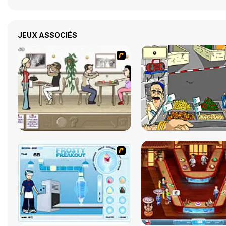
JEUX ASSOCIÉS