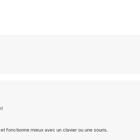
h!
et fonctionne mieux avec un clavier ou une souris.