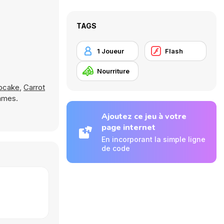
TAGS
1 Joueur
Flash
Nourriture
upcake
,
Carrot
ames.
Ajoutez ce jeu à votre
page internet
En incorporant la simple ligne
de code