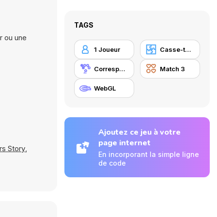
TAGS
r ou une
1 Joueur
Casse-tête
Correspondance
Match 3
WebGL
Ajoutez ce jeu à votre
page internet
rs Story
,
En incorporant la simple ligne
de code