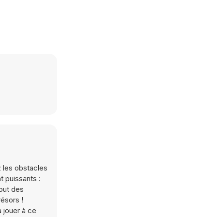
z les obstacles
t puissants :
bout des
résors !
 jouer à ce