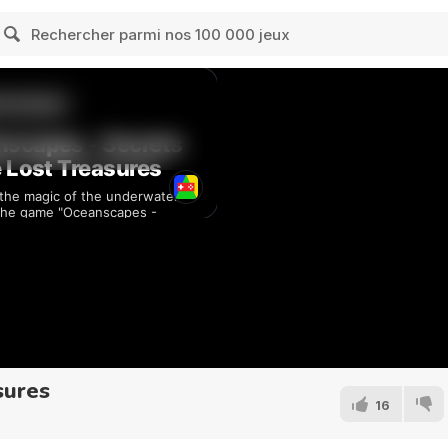
sures
16