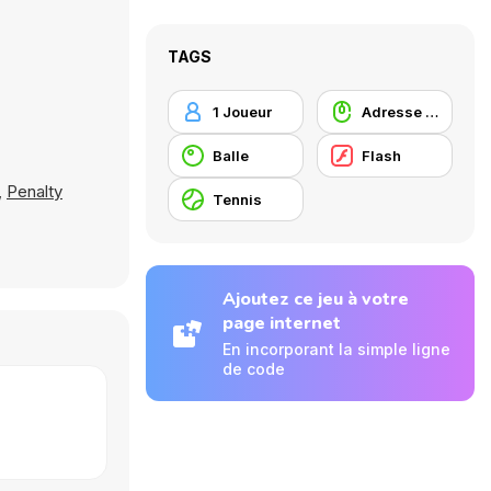
TAGS
1 Joueur
Adresse avec la souris
Balle
Flash
,
Penalty
Tennis
Ajoutez ce jeu à votre
page internet
En incorporant la simple ligne
de code