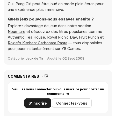
Oui, Pang Girl peut être joué en mode plein écran pour
une expérience plus immersive.
Quels jeux pouvons‑nous essayer ensuite ?
Explorez davantage de jeux dans notre section
Nourriture
et découvrez des titres populaires comme
Authentic Tea House
,
Royal Picnic Day
,
Fruit Punch
et
Roxie's Kitchen: Carbonara Pasta
— tous disponibles
pour jouer instantanément sur Y8 Games.
Catégorie:
Jeux de Tir
Ajouté le
02 Sept 2008
COMMENTAIRES
Veuillez vous connecter ou vous inscrire pour poster un
commentaire
S'inscrire
Connectez-vous