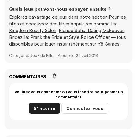
Quels jeux pouvons‑nous essayer ensuite ?
Explorez davantage de jeux dans notre section
Pour les
filles
et découvrez des titres populaires comme
Ice
Kingdom Beauty Salon
,
Blonde Sofia: Dating Makeover
,
Bridezilla: Prank the Bride
et
Style Police Officer
— tous
disponibles pour jouer instantanément sur Y8 Games.
Catégorie:
Jeux de Fille
Ajouté le
29 Juil 2014
COMMENTAIRES
Veuillez vous connecter ou vous inscrire pour poster un
commentaire
S'inscrire
Connectez-vous