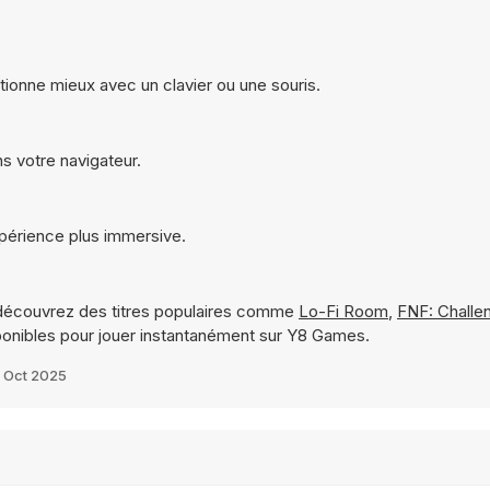
t fonctionne mieux avec un clavier ou une souris.
 dans votre navigateur.
ne expérience plus immersive.
découvrez des titres populaires comme
Lo-Fi Room
,
FNF: Chall
onibles pour jouer instantanément sur Y8 Games.
 Oct 2025