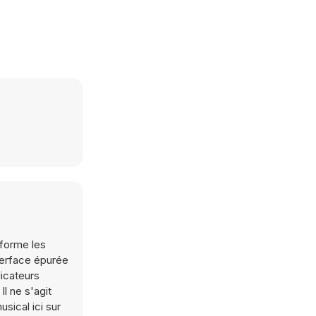
sforme les
terface épurée
dicateurs
l ne s'agit
sical ici sur