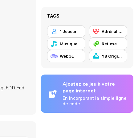
TAGS
1 Joueur
Adrénaline
Musique
Réflexe
WebGL
Y8 Originals
Ajoutez ce jeu à votre
eng-EDD End
page internet
En incorporant la simple ligne
de code