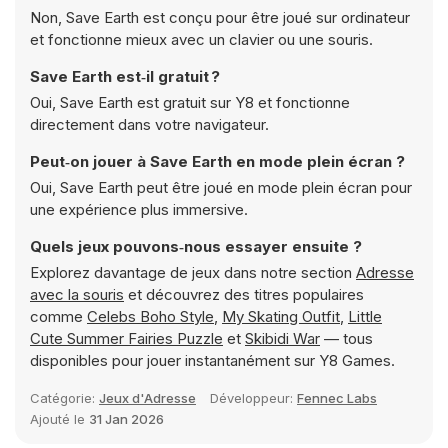
Non, Save Earth est conçu pour être joué sur ordinateur
et fonctionne mieux avec un clavier ou une souris.
Save Earth est‑il gratuit ?
Oui, Save Earth est gratuit sur Y8 et fonctionne
directement dans votre navigateur.
Peut‑on jouer à Save Earth en mode plein écran ?
Oui, Save Earth peut être joué en mode plein écran pour
une expérience plus immersive.
Quels jeux pouvons‑nous essayer ensuite ?
Explorez davantage de jeux dans notre section
Adresse
avec la souris
et découvrez des titres populaires
comme
Celebs Boho Style
,
My Skating Outfit
,
Little
Cute Summer Fairies Puzzle
et
Skibidi War
— tous
disponibles pour jouer instantanément sur Y8 Games.
Catégorie:
Jeux d'Adresse
Développeur:
Fennec Labs
Ajouté le
31 Jan 2026