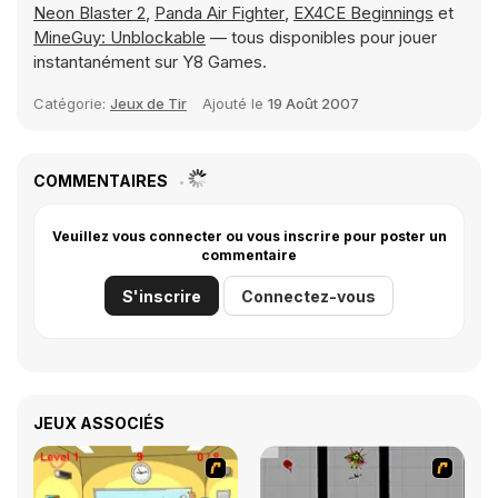
Neon Blaster 2
,
Panda Air Fighter
,
EX4CE Beginnings
et
MineGuy: Unblockable
— tous disponibles pour jouer
instantanément sur Y8 Games.
Catégorie:
Jeux de Tir
Ajouté le
19 Août 2007
COMMENTAIRES
Veuillez vous connecter ou vous inscrire pour poster un
commentaire
S'inscrire
Connectez-vous
JEUX ASSOCIÉS