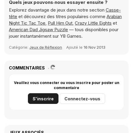
Quels jeux pouvons‑nous essayer ensuite ?
Explorez davantage de jeux dans notre section
Casse-
tête
et découvrez des titres populaires comme
Arabian
Night Tic Tac Toe
,
Pull Him Out
,
Crazy Little Eights
et
American Dad Jigsaw Puzzle
— tous disponibles pour
jouer instantanément sur Y8 Games.
Catégorie:
Jeux de Réflexion
Ajouté le
16 Nov 2013
COMMENTAIRES
Veuillez vous connecter ou vous inscrire pour poster un
commentaire
S'inscrire
Connectez-vous
JEUX ASSOCIÉS