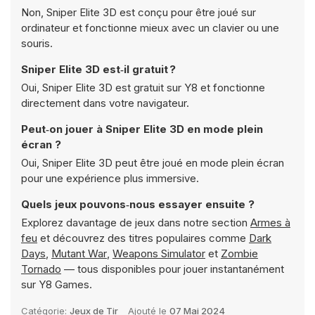
Non, Sniper Elite 3D est conçu pour être joué sur
ordinateur et fonctionne mieux avec un clavier ou une
souris.
Sniper Elite 3D est‑il gratuit ?
Oui, Sniper Elite 3D est gratuit sur Y8 et fonctionne
directement dans votre navigateur.
Peut‑on jouer à Sniper Elite 3D en mode plein
écran ?
Oui, Sniper Elite 3D peut être joué en mode plein écran
pour une expérience plus immersive.
Quels jeux pouvons‑nous essayer ensuite ?
Explorez davantage de jeux dans notre section
Armes à
feu
et découvrez des titres populaires comme
Dark
Days
,
Mutant War
,
Weapons Simulator
et
Zombie
Tornado
— tous disponibles pour jouer instantanément
sur Y8 Games.
Catégorie:
Jeux de Tir
Ajouté le
07 Mai 2024