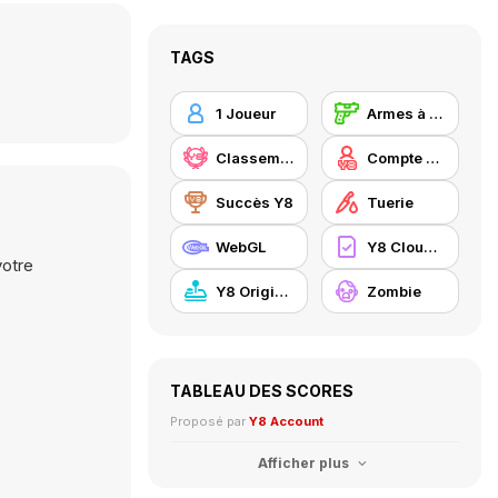
TAGS
1 Joueur
Armes à feu
Classement Y8
Compte Y8
Succès Y8
Tuerie
WebGL
Y8 Cloud Save
votre
Y8 Originals
Zombie
TABLEAU DES SCORES
Proposé par
Y8 Account
Afficher plus