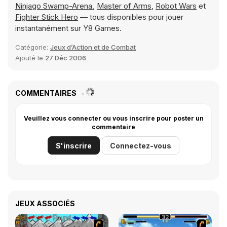
Ninjago Swamp-Arena
,
Master of Arms
,
Robot Wars
et
Fighter Stick Hero
— tous disponibles pour jouer
instantanément sur Y8 Games.
Catégorie:
Jeux d’Action et de Combat
Ajouté le
27 Déc 2006
COMMENTAIRES
Veuillez vous connecter ou vous inscrire pour poster un
commentaire
S'inscrire
Connectez-vous
JEUX ASSOCIÉS