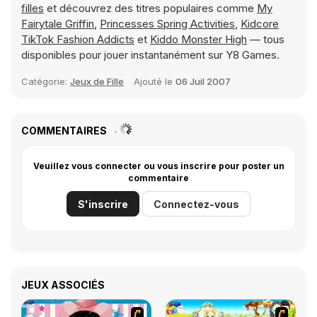
filles
et découvrez des titres populaires comme
My
Fairytale Griffin
,
Princesses Spring Activities
,
Kidcore
TikTok Fashion Addicts
et
Kiddo Monster High
— tous
disponibles pour jouer instantanément sur Y8 Games.
Catégorie:
Jeux de Fille
Ajouté le
06 Juil 2007
COMMENTAIRES
Veuillez vous connecter ou vous inscrire pour poster un
commentaire
S'inscrire
Connectez-vous
JEUX ASSOCIÉS