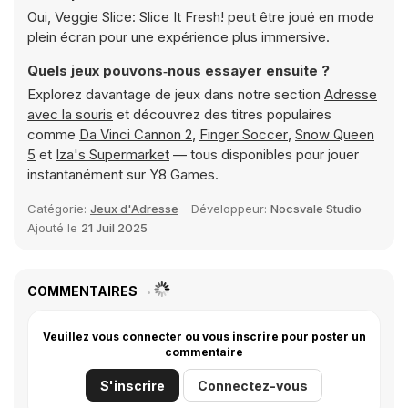
Oui, Veggie Slice: Slice It Fresh! peut être joué en mode
plein écran pour une expérience plus immersive.
Quels jeux pouvons‑nous essayer ensuite ?
Explorez davantage de jeux dans notre section
Adresse
avec la souris
et découvrez des titres populaires
comme
Da Vinci Cannon 2
,
Finger Soccer
,
Snow Queen
5
et
Iza's Supermarket
— tous disponibles pour jouer
instantanément sur Y8 Games.
Catégorie:
Jeux d'Adresse
Développeur:
Nocsvale Studio
Ajouté le
21 Juil 2025
COMMENTAIRES
Veuillez vous connecter ou vous inscrire pour poster un
commentaire
S'inscrire
Connectez-vous