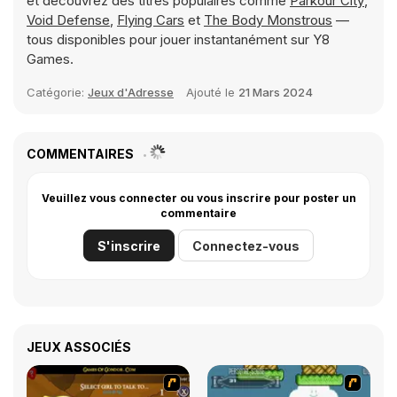
et découvrez des titres populaires comme
Parkour City
,
Void Defense
,
Flying Cars
et
The Body Monstrous
—
tous disponibles pour jouer instantanément sur Y8
Games.
Catégorie:
Jeux d'Adresse
Ajouté le
21 Mars 2024
COMMENTAIRES
Veuillez vous connecter ou vous inscrire pour poster un
commentaire
S'inscrire
Connectez-vous
JEUX ASSOCIÉS