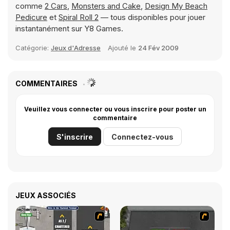
comme
2 Cars
,
Monsters and Cake
,
Design My Beach
Pedicure
et
Spiral Roll 2
— tous disponibles pour jouer
instantanément sur Y8 Games.
Catégorie:
Jeux d'Adresse
Ajouté le
24 Fév 2009
COMMENTAIRES
Veuillez vous connecter ou vous inscrire pour poster un
commentaire
S'inscrire
Connectez-vous
JEUX ASSOCIÉS