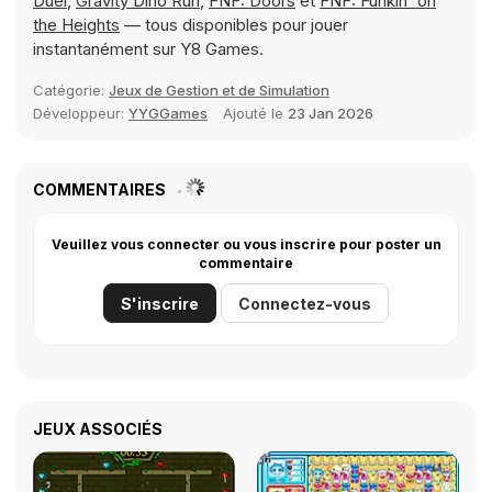
Duel
,
Gravity Dino Run
,
FNF: Doors
et
FNF: Funkin' on
the Heights
— tous disponibles pour jouer
instantanément sur Y8 Games.
Catégorie:
Jeux de Gestion et de Simulation
Développeur:
YYGGames
Ajouté le
23 Jan 2026
COMMENTAIRES
Veuillez vous connecter ou vous inscrire pour poster un
commentaire
S'inscrire
Connectez-vous
JEUX ASSOCIÉS