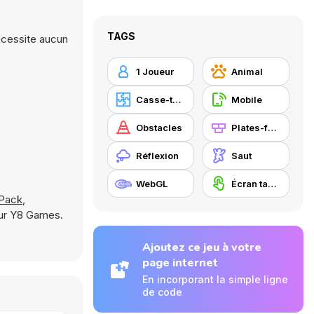
TAGS
nécessite aucun
1 Joueur
Animal
Casse-tête
Mobile
Obstacles
Plates-formes
Réflexion
Saut
WebGL
Écran tactile
 Pack
,
sur Y8 Games.
Ajoutez ce jeu à votre
page internet
En incorporant la simple ligne
de code