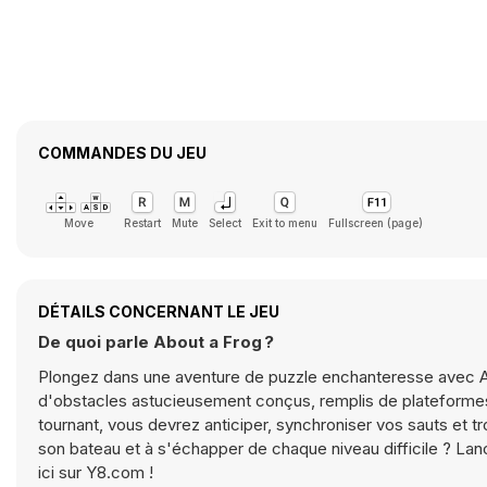
COMMANDES DU JEU
Move
Restart
Mute
Select
Exit to menu
Fullscreen (page)
DÉTAILS CONCERNANT LE JEU
De quoi parle About a Frog ?
Plongez dans une aventure de puzzle enchanteresse avec Ab
d'obstacles astucieusement conçus, remplis de plateformes,
tournant, vous devrez anticiper, synchroniser vos sauts et tr
son bateau et à s'échapper de chaque niveau difficile ? La
ici sur Y8.com !