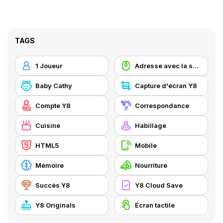
TAGS
1 Joueur
Adresse avec la souris
Baby Cathy
Capture d'écran Y8
Compte Y8
Correspondance
Cuisine
Habillage
HTML5
Mobile
Mémoire
Nourriture
Succès Y8
Y8 Cloud Save
Y8 Originals
Écran tactile