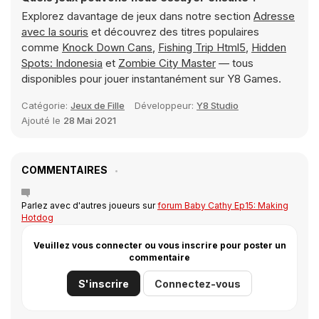
Explorez davantage de jeux dans notre section
Adresse
avec la souris
et découvrez des titres populaires
comme
Knock Down Cans
,
Fishing Trip Html5
,
Hidden
Spots: Indonesia
et
Zombie City Master
— tous
disponibles pour jouer instantanément sur Y8 Games.
Catégorie:
Jeux de Fille
Développeur:
Y8 Studio
Ajouté le
28 Mai 2021
COMMENTAIRES
Parlez avec d'autres joueurs sur
forum Baby Cathy Ep15: Making
Hotdog
Veuillez vous connecter ou vous inscrire pour poster un
commentaire
S'inscrire
Connectez-vous