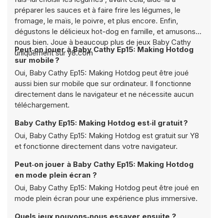
préparer les sauces et à faire frire les légumes, le
fromage, le maïs, le poivre, et plus encore. Enfin,
dégustons le délicieux hot-dog en famille, et amusons-
nous bien. Joue à beaucoup plus de jeux Baby Cathy
Peut‑on jouer à Baby Cathy Ep15: Making Hotdog
uniquement sur y8.com
sur mobile ?
Oui, Baby Cathy Ep15: Making Hotdog peut être joué
aussi bien sur mobile que sur ordinateur. Il fonctionne
directement dans le navigateur et ne nécessite aucun
téléchargement.
Baby Cathy Ep15: Making Hotdog est‑il gratuit ?
Oui, Baby Cathy Ep15: Making Hotdog est gratuit sur Y8
et fonctionne directement dans votre navigateur.
Peut‑on jouer à Baby Cathy Ep15: Making Hotdog
en mode plein écran ?
Oui, Baby Cathy Ep15: Making Hotdog peut être joué en
mode plein écran pour une expérience plus immersive.
Quels jeux pouvons‑nous essayer ensuite ?