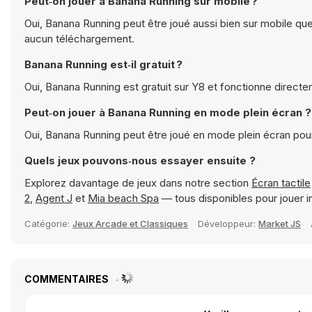
Peut‑on jouer à Banana Running sur mobile ?
Oui, Banana Running peut être joué aussi bien sur mobile que
aucun téléchargement.
Banana Running est‑il gratuit ?
Oui, Banana Running est gratuit sur Y8 et fonctionne directe
Peut‑on jouer à Banana Running en mode plein écran ?
Oui, Banana Running peut être joué en mode plein écran pou
Quels jeux pouvons‑nous essayer ensuite ?
Explorez davantage de jeux dans notre section
Écran tactile
2
,
Agent J
et
Mia beach Spa
— tous disponibles pour jouer 
Catégorie:
Jeux Arcade et Classiques
Développeur:
Market JS
COMMENTAIRES