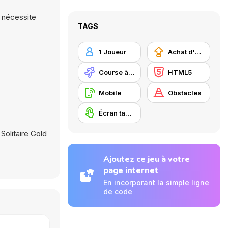
e nécessite
TAGS
1 Joueur
Achat d'améliorations
Course à pied
HTML5
Mobile
Obstacles
Écran tactile
Solitaire Gold
Ajoutez ce jeu à votre
page internet
En incorporant la simple ligne
de code