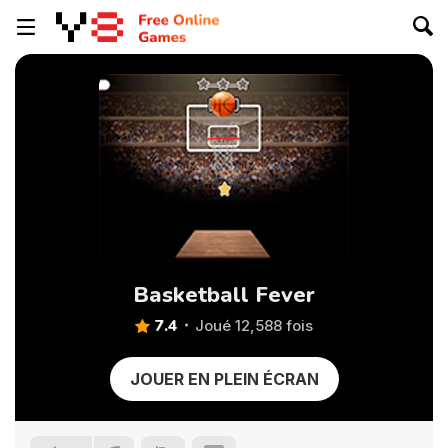
Basketball Fever
7.4
Joué 12,588 fois
JOUER EN PLEIN ÉCRAN