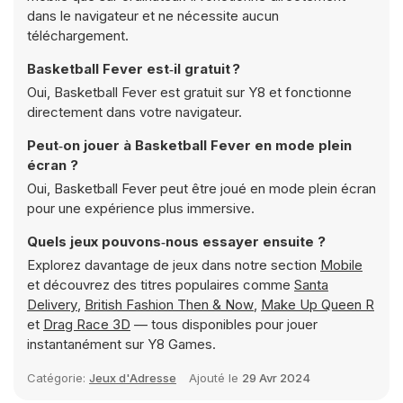
dans le navigateur et ne nécessite aucun
téléchargement.
Basketball Fever est‑il gratuit ?
Oui, Basketball Fever est gratuit sur Y8 et fonctionne
directement dans votre navigateur.
Peut‑on jouer à Basketball Fever en mode plein
écran ?
Oui, Basketball Fever peut être joué en mode plein écran
pour une expérience plus immersive.
Quels jeux pouvons‑nous essayer ensuite ?
Explorez davantage de jeux dans notre section
Mobile
et découvrez des titres populaires comme
Santa
Delivery
,
British Fashion Then & Now
,
Make Up Queen R
et
Drag Race 3D
— tous disponibles pour jouer
instantanément sur Y8 Games.
Catégorie:
Jeux d'Adresse
Ajouté le
29 Avr 2024