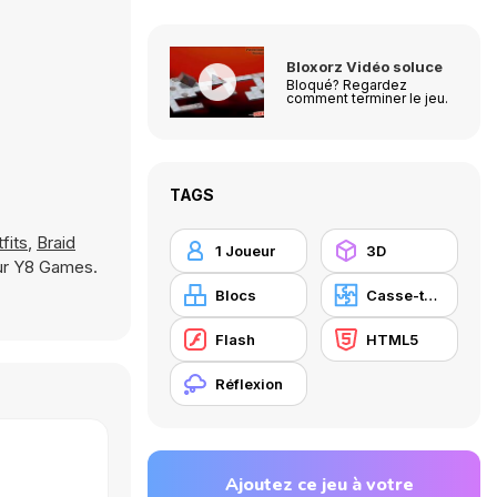
Bloxorz Vidéo soluce
Bloqué? Regardez
comment terminer le jeu.
TAGS
fits
,
Braid
1 Joueur
3D
sur Y8 Games.
Blocs
Casse-tête
Flash
HTML5
Réflexion
Ajoutez ce jeu à votre