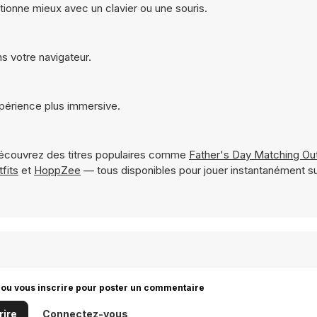
tionne mieux avec un clavier ou une souris.
ns votre navigateur.
xpérience plus immersive.
écouvrez des titres populaires comme
Father's Day Matching Out
fits
et
HoppZee
— tous disponibles pour jouer instantanément 
 ou vous inscrire pour poster un commentaire
rire
Connectez-vous