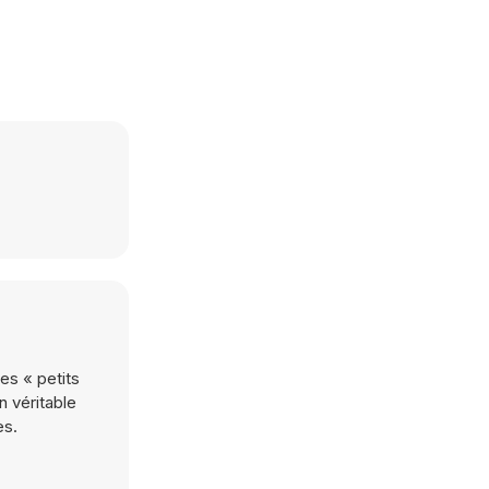
ces « petits
n véritable
es.