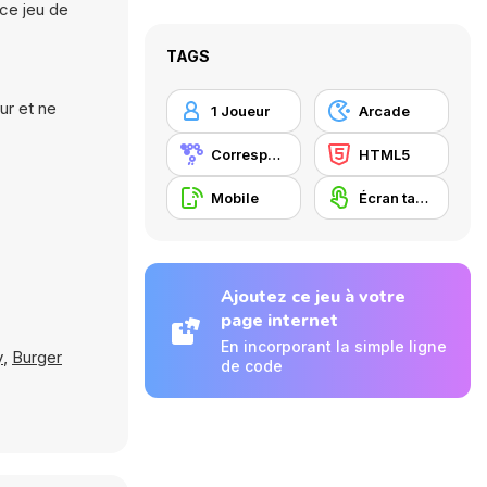
ce jeu de
TAGS
ur et ne
1 Joueur
Arcade
Correspondance
HTML5
Mobile
Écran tactile
Ajoutez ce jeu à votre
page internet
En incorporant la simple ligne
y
,
Burger
de code