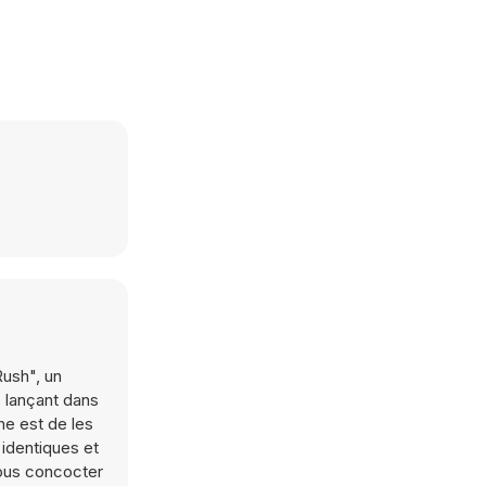
Rush", un
 lançant dans
he est de les
identiques et
vous concocter