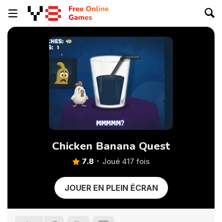
Chicken Banana Quest
7.8
Joué 417 fois
JOUER EN PLEIN ÉCRAN